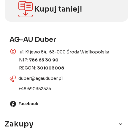
Kupuj taniej!
AG-AU Duber
ul. Kijewo 54, 63-000 Środa Wielkopolska
NIP:
786 65 30 90
REGON:
301003008
duber@agauduber.pl
+48.690352534
Linki w stopce
Zakupy